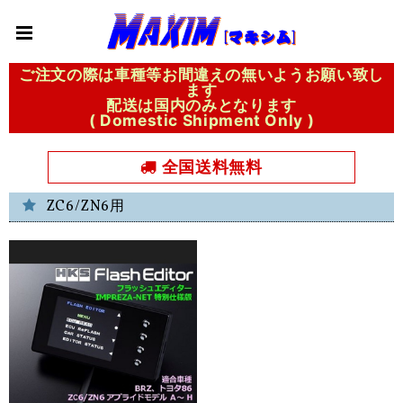
ご注文の際は車種等お間違えの無いようお願い致し
ます
配送は国内のみとなります
( Domestic Shipment Only )
全国送料無料
ZC6/ZN6用