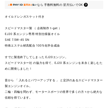
なら
手数料無料の
翌月払いでOK
オイルドレンガスケット付き
スピードマスター製 （ 企画制作 t-get ）
EJ20 系エンジン専用 特別仕様版オイル
SAE 7.5W-45 SN
特殊エステル材高配合 100%化学合成油
すでに製造終了してしまった EJ20エンジン。
スピードマスター社 の協力を得て、EJ20 系エンジンを末永く楽しむた
めに開発しました！
昔から 「 入れるとパワーアップする 」 と定評のあるスピードマスター
製エンジンオイル。
二輪・四輪を問わず、モータースポーツの世界で多くの方々から絶大な
信頼を得ています。