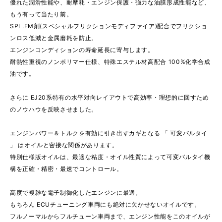
優れた潤滑性能や、耐摩耗・エンジン保護・強力な油膜形成性能など、
もう有って当たり前。
SPL.FM剤(スペシャルフリクションモディファイア)配合でフリクショ
ンロス低減と金属磨耗を防止。
エンジンコンディションの寿命延長に寄与します。
耐熱性重視のノンポリマー仕様、特殊エステル材高配合 100%化学合成
油です。
さらに EJ20系特有の水平対向レイアウトで高効率・理想的に回すため
のノウハウを反映させました。
エンジンパワー＆トルクを有効に引き出すカギとなる 「 可変バルタイ
」 はオイルと密接な関係があります。
特別仕様版オイルは、最適な粘度・オイル性質によって可変バルタイ機
構を正確・精密・最速でコントロール。
高度で複雑な電子制御化したエンジンに最適。
もちろん ECUチューニング車両にも絶対に欠かせないオイルです。
フルノーマルからフルチューン車両まで、エンジン性能をこのオイルが