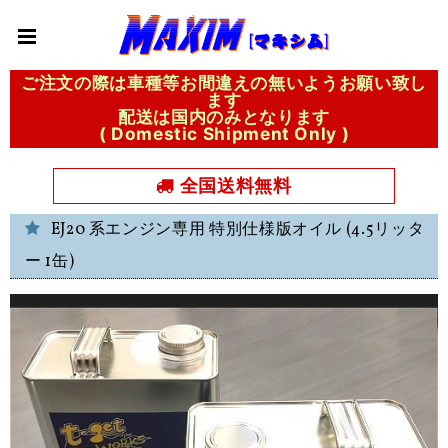
ご注文の際は車種等お間違えの無いようお願い致し
ます
配送は国内のみとなります
( Domestic Shipment Only )
全国送料無料
EJ20 系エンジン専用 特別仕様版オイル (4.5リッタ
ー 1缶)