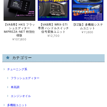
【VAB用】HKS フラッ
【VAB用】WRX-STI
【EZ版】多機能システ
シュエディター
専用 ハンドルスイッチ
ムユニット
IMPREZA-NET 特別仕
信号変換ユニット
¥11,600
様版
¥12,700
¥107,800
カテゴリー
チューニング系
フラッシュエディター
車高調
エンジンオイル
多機能ユニット