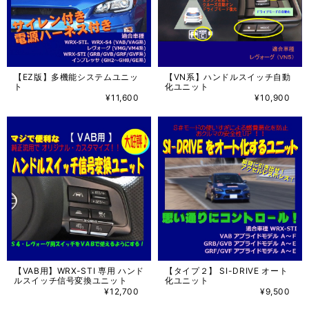
【EZ版】多機能システムユニッ
【VN系】ハンドルスイッチ自動
ト
化ユニット
¥11,600
¥10,900
【VAB用】WRX-STI 専用 ハンド
【タイプ２】 SI-DRIVE オート
ルスイッチ信号変換ユニット
化ユニット
¥12,700
¥9,500