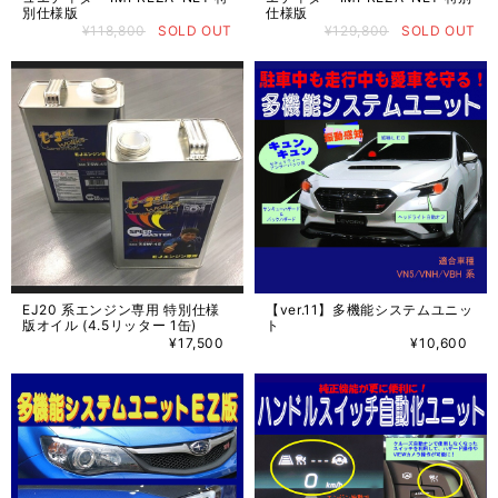
別仕様版
仕様版
¥118,800
SOLD OUT
¥129,800
SOLD OUT
EJ20 系エンジン専用 特別仕様
【ver.11】多機能システムユニッ
版オイル (4.5リッター 1缶)
ト
¥17,500
¥10,600